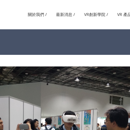
關於我們 /
最新消息 /
VR創新學院 /
VR 產品